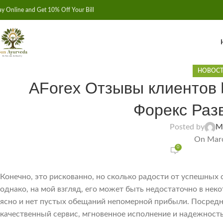
ay Online and Get 10% Off Your Bill
НОВОСТ
AForex Отзывы клиентов 
Форекс Разв
Posted by
M
On Marc
0
Конечно, это рискованно, но сколько радости от успешных с
однако, на мой взгляд, его может быть недостаточно в неко
ясно и нет пустых обещаний непомерной прибыли. Посред
качественный сервис, мгновенное исполнение и надежность