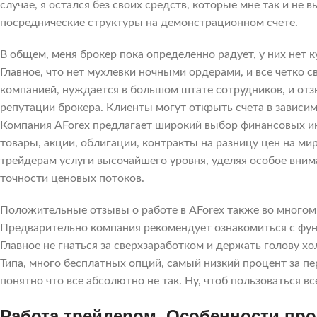
случае, я остался без своих средств, которые мне так и не
посреднические структуры на демонстрационном счете.
В общем, меня брокер пока определенно радует, у них нет 
Главное, что нет мухлевки ночными ордерами, и все четко с
компанией, нуждается в большом штате сотрудников, и отз
репутации брокера. Клиенты могут открыть счета в зависи
Компания AForex предлагает широкий выбор финансовых ин
товары, акции, облигации, контракты на разницу цен на м
трейдерам услуги высочайшего уровня, уделяя особое внима
точности ценовых потоков.
Положительные отзывы о работе в AForex также во многом
Предварительно компания рекомендует ознакомиться с фу
Главное не гнаться за сверхзаработком и держать голову хо
Типа, много бесплатных опций, самый низкий процент за пе
понятно что все абсолютно не так. Ну, чтоб пользоваться 
Работа трейдером. Особенности пр