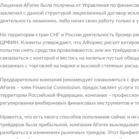
Лицензия AForex была получена от Управления по финансов
заключил с данной структурой лицензионный договор искл
деятельность незаконно, либо начал свою работу только в у
На территории стран СНГ и России деятельность брокер ре
ЦРФИН. Клиенты утверждают, что АФорекс рисует котировк
попытки снять средства проваливаются, или же трейдеров
связываться с конторой и вестись на нелепые пустые обещ
связанных с торговлей на марже и высокой степенью риска,
Предварительно компания рекомендует ознакомиться с ф
AForex – член Financial Commission, предоставляет услуги 
территории Российской Федерации, компания – профессио
регулирования внебиржевых финансовых инструментов и те
Нравится, что есть много способов пополнения сейчас и не 
трейдеров была прибыльной, компания AForex выкладывает
разобраться в изменениях рыночных трендов. Этот брифинг