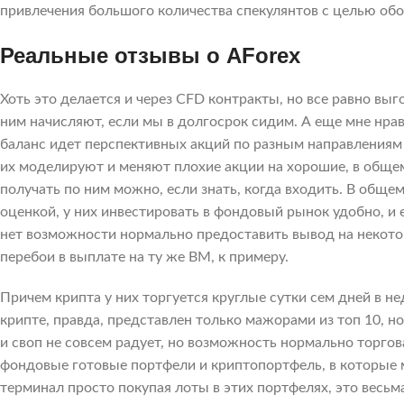
привлечения большого количества спекулянтов с целью обо
Реальные отзывы о AForex
Хоть это делается и через CFD контракты, но все равно вы
ним начисляют, если мы в долгосрок сидим. А еще мне нра
баланс идет перспективных акций по разным направлениям
их моделируют и меняют плохие акции на хорошие, в общем,
получать по ним можно, если знать, когда входить. В обще
оценкой, у них инвестировать в фондовый рынок удобно, и е
нет возможности нормально предоставить вывод на некото
перебои в выплате на ту же ВМ, к примеру.
Причем крипта у них торгуется круглые сутки сем дней в н
крипте, правда, представлен только мажорами из топ 10, н
и своп не совсем радует, но возможность нормально торго
фондовые готовые портфели и криптопортфель, в которые 
терминал просто покупая лоты в этих портфелях, это весьма