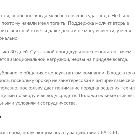
ится, особенно, когда мелочь гоняешь туда-сюда. Не было
 +, поэтому начали меня топить. Поддержка молчит вторые
учить внятный ответ и даже деньги не могу вывести, у меня
онально!
ько 30 дней. Суть такой процедуры мне не понятен, зачем
тся эмоциональной нагрузкой, нервы на приделе всегда.
бличного общения с консультантом компании. В ходе этого
оса, поскольку брокер не заинтересован в антирекламе сво
полезно, поскольку дает понимание порядка решения тех ил
ациями по вводу и выводу средств. Положительные отзывы
льными условиями сотрудничества.
?
мастером, получающим оплату за действие CPA+CPL.