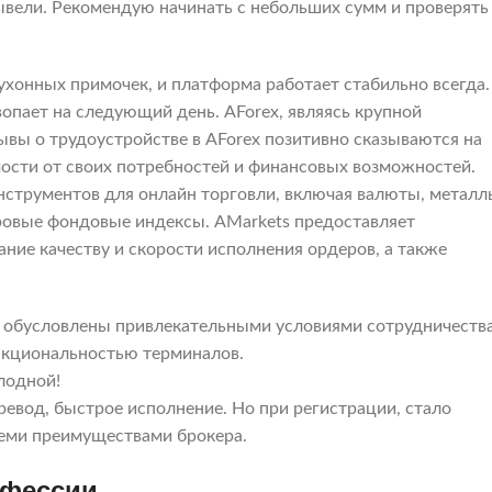
 вывели. Рекомендую начинать с небольших сумм и проверять
кухонных примочек, и платформа работает стабильно всегда.
вопает на следующий день. AForex, являясь крупной
ывы о трудоустройстве в AForex позитивно сказываются на
мости от своих потребностей и финансовых возможностей.
струментов для онлайн торговли, включая валюты, металл
ировые фондовые индексы. AMarkets предоставляет
ние качеству и скорости исполнения ордеров, а также
 обусловлены привлекательными условиями сотрудничества
нкциональностью терминалов.
лодной!
ревод, быстрое исполнение. Но при регистрации, стало
всеми преимуществами брокера.
офессии