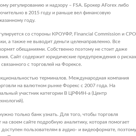
ому регулированию и надзору – FSA. Брокер AForex либо
ючительно в 2015 году и раньше вел финансовую
казанному году.
гулируется со стороны КРОУФР, Financial Commission и СРО
и, а также не выводит деньги целенаправленно. Все
 кормят обещаниями. Собственно поэтому не стоит даже
ания. Сайт содержит юридические предупреждения о рисках
 связанного с торговлей на Форексе.
ункциональностью терминалов. Международная компания
торговли на валютном рынке Форекс с 2007 года. На
нальный участник категории B ЦРФИН-а (Центр
хнологий).
нужно только банк узнать. Для того, чтобы торговля
 на своем сайте подробную аналитику, которая помогает
 доступен пользователям в аудио- и видеоформате, поэтом