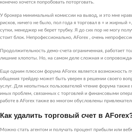
конечно хочется попробовать поторговать.
У брокера минимальный комиссии на вывод, и это мне нрав
рисков, ничего не было, пол года я торговал в + и жирный
сутки, менеджер не берет трубку. Я до сих пор не могу пол
стоит блок. Непрофессионально, AForex , очень непрофесси
Продолжительность демо-счета ограниченная, работает тол
лишние хлопоты. Но, на самом деле сложная и сопровождае
Еще одним плюсом форума AForex является возможность пу
общения трейдер может быть уверен в решении своего вопр
услуг. Для неопытных пользователей чтение форума также 
иных проблем, связанных с торговлей и финансовыми опер
работе в AForex также во многом обусловлены привлекате
Как удалить торговый счет в AForex
Можно стать агентом и получать процент прибыли или веб