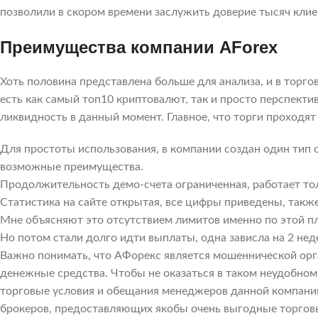
позволили в скором времени заслужить доверие тысяч клие
Преимущества компании AForex
Хоть половина представлена больше для анализа, и в торгов
есть как самый топ10 криптовалют, так и просто перспек
ликвидность в данный момент. Главное, что торги проходят 
Для простоты использования, в компании создан один тип 
возможные преимущества.
Продолжительность демо-счета ограниченная, работает тол
Статистика на сайте открытая, все цифры приведены, такж
Мне объясняют это отсутствием лимитов именно по этой п
Но потом стали долго идти выплаты, одна зависла на 2 нед
Важно понимать, что АФорекс является мошеннической орга
денежные средства. Чтобы не оказаться в таком неудобно
торговые условия и обещания менеджеров данной компани
брокеров, предоставляющих якобы очень выгодные торговы