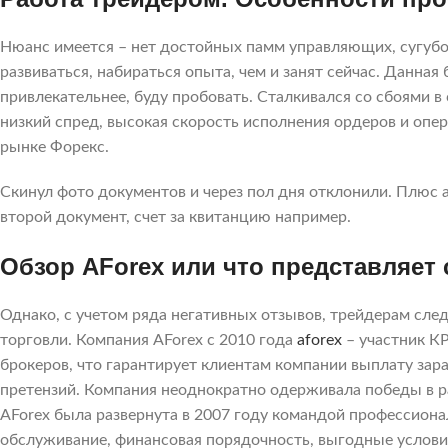
Нюанс имеется – нет достойных памм управляющих, сугубо
развиваться, набираться опыта, чем и занят сейчас. Данная
привлекательнее, буду пробовать. Сталкивался со сбоями в
низкий спред, высокая скорость исполнения ордеров и опер
рынке Форекс.
Скинул фото документов и через пол дня отклонили. Плюс 
второй документ, счет за квитанцию например.
Обзор AForex или что представляет
Однако, с учетом ряда негативных отзывов, трейдерам сле
торговли. Компания AForex с 2010 года
aforex
– участник К
брокеров, что гарантирует клиентам компании выплату зар
претензий. Компания неоднократно одерживала победы в р
AForex была развернута в 2007 году командой профессион
обслуживание, финансовая порядочность, выгодные условия