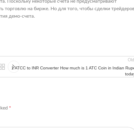
та. Поскольку некоторые счета не предусматривают
ь торговлю на бирже. Но для того, чтобы сделки трейдеро
тия демо-счета.
Old
1 ATCC to INR Converter How much is 1 ATC Coin in Indian Rup
toda
arked
*