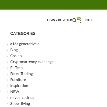
0
LOGIN / REGISTER
₹
0.00
CATEGORIES
a16z generative ai
Blog
Casino
Cryptocurrency exchange
FinTech
Forex Trading
Furniture
Inspiration
е
NEW
,
novos-casinos
Sober living