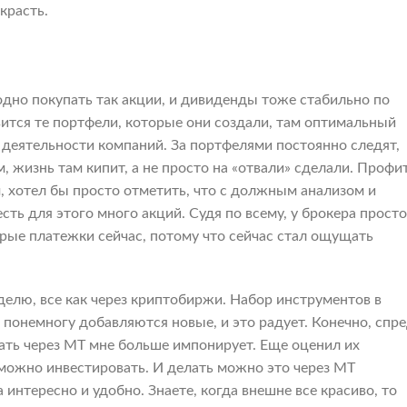
красть.
годно покупать так акции, и дивиденды тоже стабильно по
вится те портфели, которые они создали, там оптимальный
 деятельности компаний. За портфелями постоянно следят,
 жизнь там кипит, а не просто на «отвали» сделали. Профи
м, хотел бы просто отметить, что с должным анализом и
сть для этого много акций. Судя по всему, у брокера просто
рые платежки сейчас, потому что сейчас стал ощущать
еделю, все как через криптобиржи. Набор инструментов в
о понемногу добавляются новые, и это радует. Конечно, спр
вать через МТ мне больше импонирует. Еще оценил их
можно инвестировать. И делать можно это через МТ
 интересно и удобно. Знаете, когда внешне все красиво, то